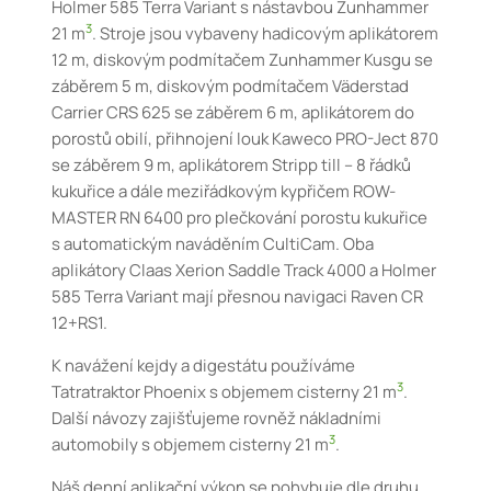
Holmer 585 Terra Variant s nástavbou Zunhammer
3
21 m
. Stroje jsou vybaveny hadicovým aplikátorem
12 m, diskovým podmítačem Zunhammer Kusgu se
záběrem 5 m, diskovým podmítačem Väderstad
Carrier CRS 625 se záběrem 6 m, aplikátorem do
porostů obilí, přihnojení louk Kaweco PRO-Ject 870
se záběrem 9 m, aplikátorem Stripp till – 8 řádků
kukuřice a dále meziřádkovým kypřičem ROW-
MASTER RN 6400 pro plečkování porostu kukuřice
s automatickým naváděním CultiCam. Oba
aplikátory Claas Xerion Saddle Track 4000 a Holmer
585 Terra Variant mají přesnou navigaci Raven CR
12+RS1.
K navážení kejdy a digestátu používáme
3
Tatratraktor Phoenix s objemem cisterny 21 m
.
Další návozy zajišťujeme rovněž nákladními
3
automobily s objemem cisterny 21 m
.
Náš denní aplikační výkon se pohybuje dle druhu