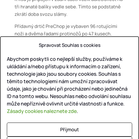
tři hranaté balíky vedle sebe. Tímto se podstatně
zkrátí doba svozu slámy.
Přídavný drtič PreChop je vybaven 96 rotujícími
noži a dvěma řadami protinožů po 47 kusech.
Délka řezanky dosahuje 21 mm.
Spravovat Souhlas s cookies
Lis Krone má integrovaný vlhkoměr, váhu na balíky
Abychom poskytli co nejlepší služby, používáme k
a počítání balíků (ks). Lis je připojen ke traktoru
ukládání a/nebo přístupu k informacím o zařízení,
Claas Axion 930 o výkonu 355 HP.
technologie jako jsou soubory cookies. Souhlas s
Lisování kulatých balíků provádíme lisem Krone
těmito technologiemi nám umožní zpracovávat
Vari Pack V 165 XC Plus, průměr balíku 120 – 150
údaje, jako je chování při procházení nebo jedinečná
cm.
ID na tomto webu. Nesouhlas nebo odvolání souhlasu
může nepříznivě ovlivnit určité vlastnosti a funkce.
Fotografie a video
Zásady cookies naleznete zde
.
Příjmout
Agroslužby Žďár nad Sázavou a.s.