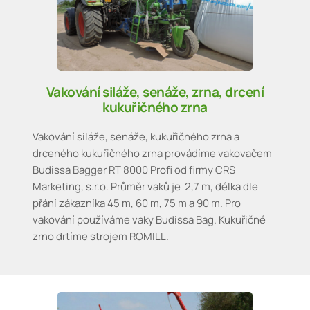
Vakování siláže, senáže, zrna, drcení
kukuřičného zrna
Vakování siláže, senáže, kukuřičného zrna a
drceného kukuřičného zrna provádíme vakovačem
Budissa Bagger RT 8000 Profi od firmy CRS
Marketing, s.r.o. Průměr vaků je 2,7 m, délka dle
přání zákazníka 45 m, 60 m, 75 m a 90 m. Pro
vakování používáme vaky Budissa Bag. Kukuřičné
zrno drtíme strojem ROMILL.