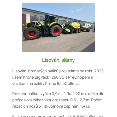
Lisování slámy
Lisování hranatých balíků provádíme od roku 2025
lisem Krone BigPack 1290 VC s PreChopem s
vozíkem na balíky Krone BaleCollect.
Rozměr balíku: výška 0,9 m, šířka 1,20 m a délka dle
požadavku zákazníka v rozsahu 0,5 – 2,7 m. Počet
řezacích nožů 51, skupinové zapínání 13/13.
K lisu je připojen v zadní části vozík BaleCollect na