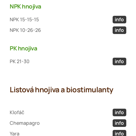
NPK hnojiva
NPK 15-15-15
info
NPK 10-26-26
info
PK hnojiva
PK 21-30
info
Listová hnojiva a biostimulanty
Klofáč
info
Chemapagro
info
Yara
info