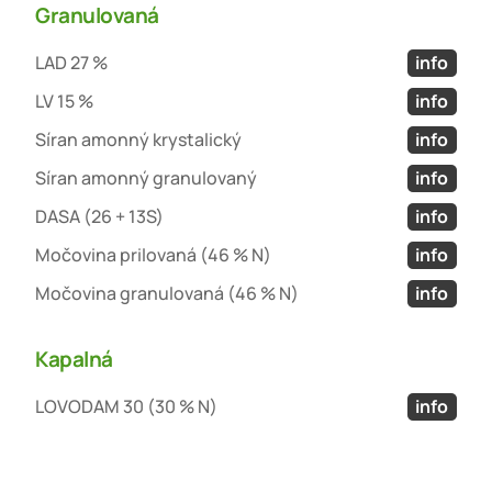
Granulovaná
LAD 27 %
info
LV 15 %
info
Síran amonný krystalický
info
Síran amonný granulovaný
info
DASA (26 + 13S)
info
Močovina prilovaná (46 % N)
info
Močovina granulovaná (46 % N)
info
Kapalná
LOVODAM 30 (30 % N)
info