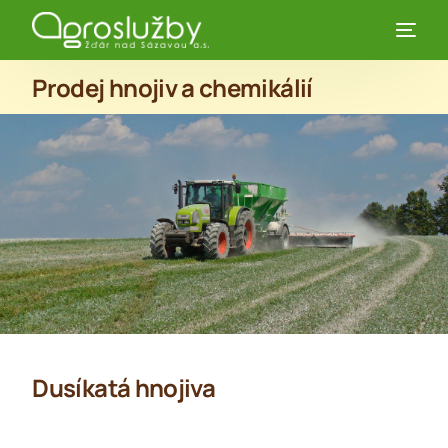
Prodej hnojiv a chemikálií
Dusíkatá hnojiva