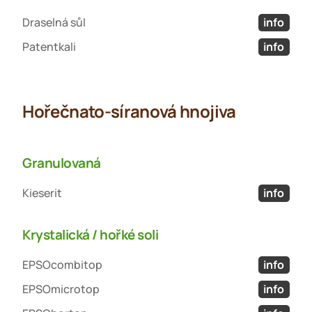
Draselná sůl
info
Patentkali
info
Hořečnato-síranová hnojiva
Granulovaná
Kieserit
info
Krystalická / hořké soli
EPSOcombitop
info
EPSOmicrotop
info