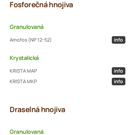
Fosforečná hnojiva
Granulovaná
Amofos (NP 12-52)
info
Krystalická
KRISTA MAP
info
KRISTA MKP
info
Draselná hnojiva
Granulovaná