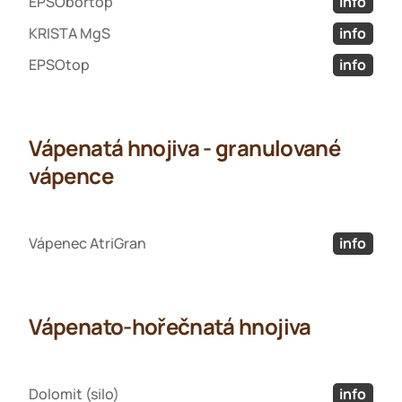
EPSObortop
info
KRISTA MgS
info
EPSOtop
info
Vápenatá hnojiva - granulované
vápence
Vápenec AtriGran
info
Vápenato-hořečnatá hnojiva
Dolomit (silo)
info