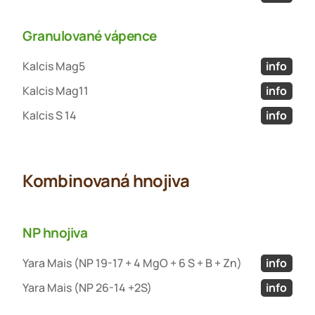
Granulované vápence
Kalcis Mag5
info
Kalcis Mag11
info
Kalcis S 14
info
Kombinovaná hnojiva
NP hnojiva
Yara Mais (NP 19-17 + 4 MgO + 6 S + B + Zn)
info
Yara Mais (NP 26-14 +2S)
info